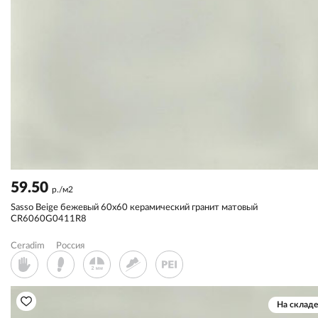
59.50
р./м2
Sassо Beige бежевый 60x60 керамический гранит матовый
CR6060G0411R8
Ceradim
Россия
На складе