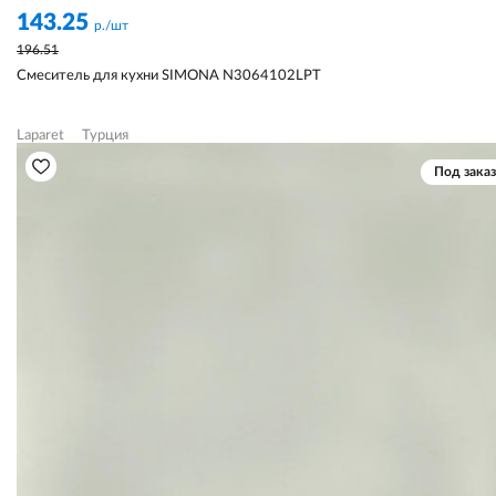
143.25
р./шт
196.51
Смеситель для кухни SIMONA N3064102LPT
Laparet
Турция
Под заказ