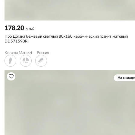
178.20
р./м2
Про Догана бежевый светлый 80x160 керамический гранит матовый
DD571590R
Kerama Marazzi
Россия
На складе