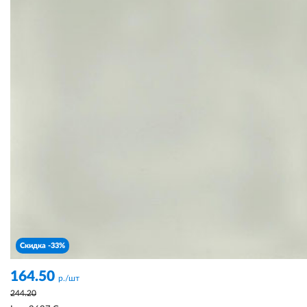
Скидка -33%
164.50
р./шт
244.20