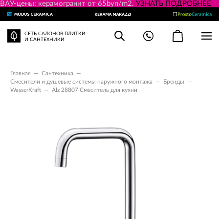
ВАУ-цены: керамогранит от 65byn/m2.
УЗНАТЬ ПОДРОБНЕЕ
СЕТЬ САЛОНОВ ПЛИТКИ
И САНТЕХНИКИ
Главная
—
Сантехника
—
Смесители и душевые системы наружного монтажа
—
Бренды
—
WasserKraft
—
Alz 28807 Смеситель для кухни