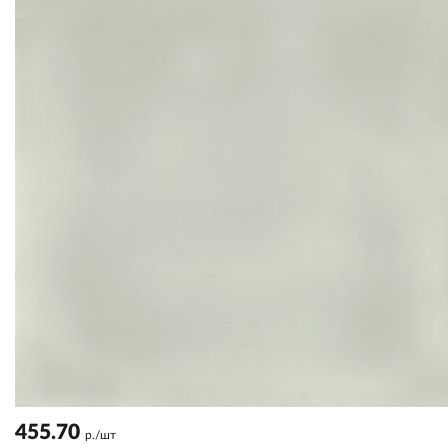
455.70
р./шт