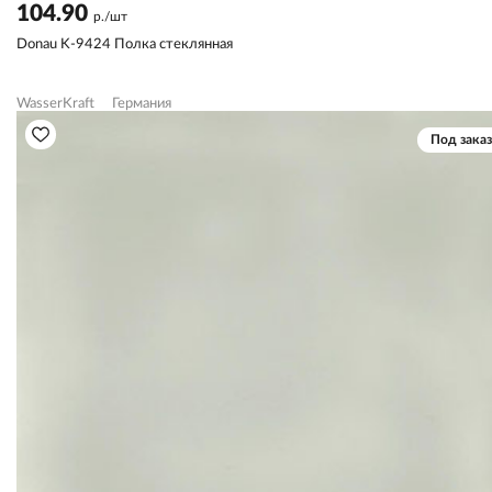
104.90
р./шт
Donau K-9424 Полка стеклянная
WasserKraft
Германия
Под заказ