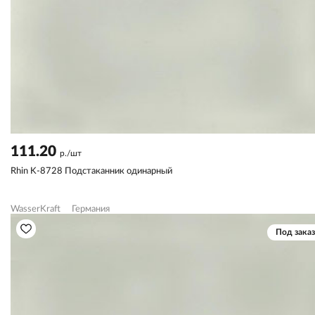
111.20
р./шт
Rhin K-8728 Подстаканник одинарный
WasserKraft
Германия
Под заказ