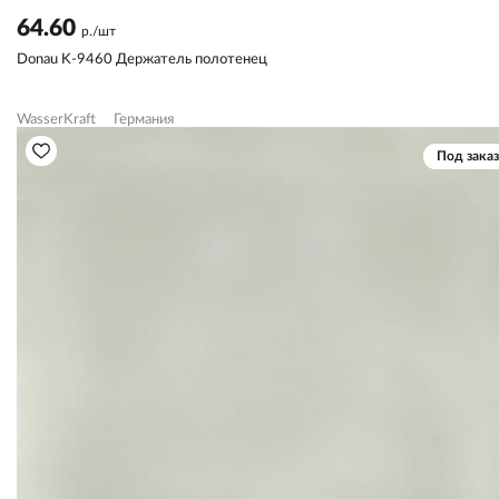
64.60
р./шт
Donau K-9460 Держатель полотенец
WasserKraft
Германия
Под заказ