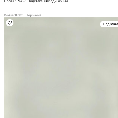
Donau K-9428 Подстаканник одинарный
WasserKraft
Германия
Под заказ