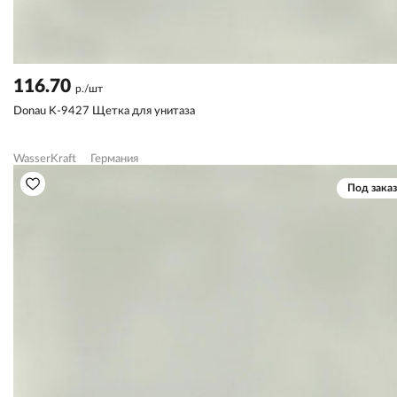
116.70
р./шт
Donau K-9427 Щетка для унитаза
WasserKraft
Германия
Под заказ