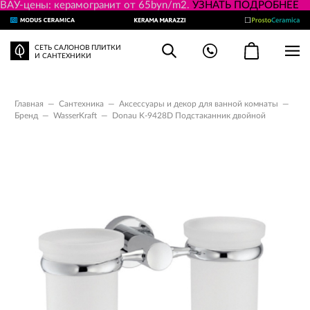
ВАУ-цены: керамогранит от 65byn/m2.
УЗНАТЬ ПОДРОБНЕЕ
СЕТЬ САЛОНОВ ПЛИТКИ
И САНТЕХНИКИ
Главная
—
Сантехника
—
Аксессуары и декор для ванной комнаты
—
Бренд
—
WasserKraft
—
Donau K-9428D Подстаканник двойной