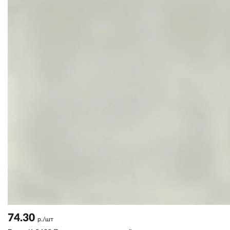
74.30
р./шт