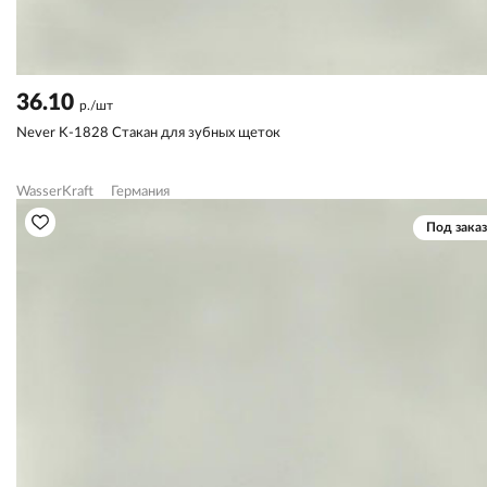
36.10
р./шт
Never K-1828 Стакан для зубных щеток
WasserKraft
Германия
Под заказ