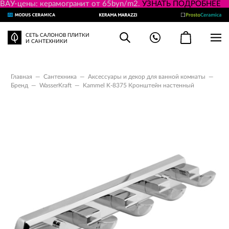
ВАУ-цены: керамогранит от 65byn/m2.
УЗНАТЬ ПОДРОБНЕЕ
СЕТЬ САЛОНОВ ПЛИТКИ
И САНТЕХНИКИ
Главная
—
Сантехника
—
Аксессуары и декор для ванной комнаты
—
Бренд
—
WasserKraft
—
Kammel K-8375 Кронштейн настенный