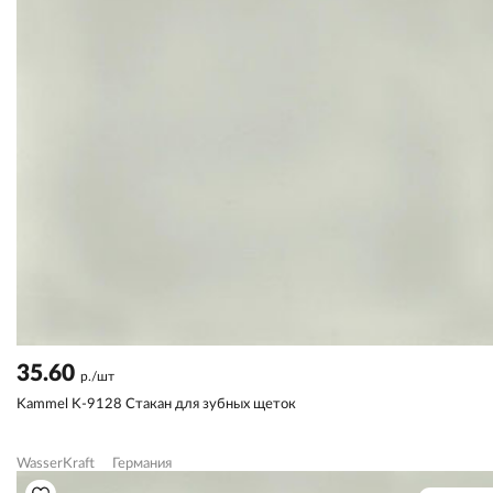
35.60
р./шт
Kammel K-9128 Стакан для зубных щеток
WasserKraft
Германия