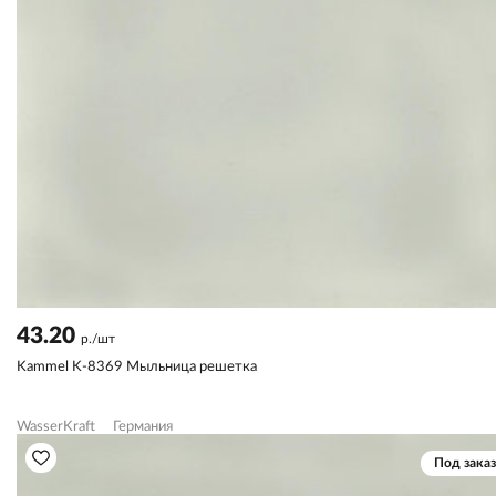
43.20
р./шт
Kammel K-8369 Мыльница решетка
WasserKraft
Германия
Под заказ