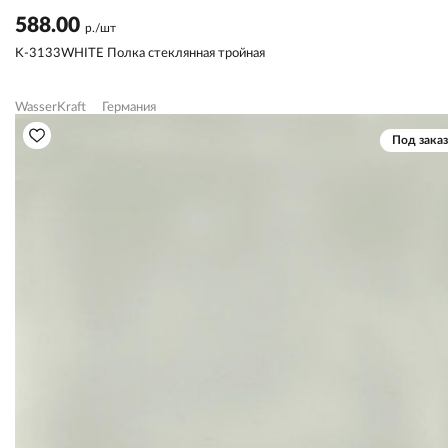
588.00
р./шт
K-3133WHITE Полка стеклянная тройная
WasserKraft
Германия
Под заказ