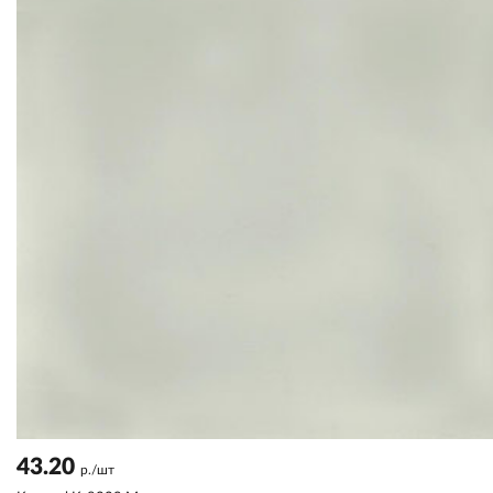
43.20
р./шт