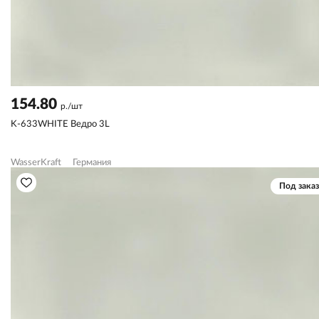
154.80
р./шт
K-633WHITE Ведро 3L
WasserKraft
Германия
Под заказ