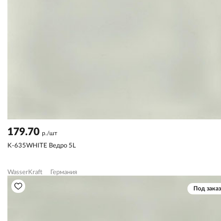
179.70
р./шт
K-635WHITE Ведро 5L
WasserKraft
Германия
Под заказ