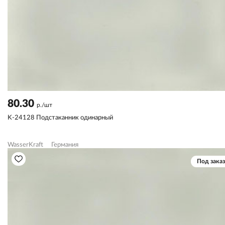
80.30
р./шт
K-24128 Подстаканник одинарный
WasserKraft
Германия
Под заказ