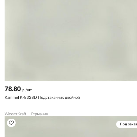
78.80
р./шт
Kammel K-8328D Подстаканник двойной
WasserKraft
Германия
Под заказ