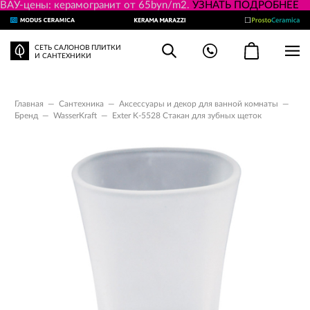
ВАУ-цены: керамогранит от 65byn/m2.
УЗНАТЬ ПОДРОБНЕЕ
СЕТЬ САЛОНОВ ПЛИТКИ
И САНТЕХНИКИ
Главная
—
Сантехника
—
Аксессуары и декор для ванной комнаты
—
Бренд
—
WasserKraft
—
Exter K-5528 Стакан для зубных щеток