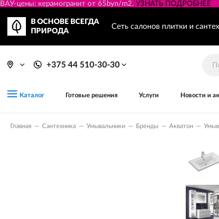
ВАУ-цены: керамогранит от 65byn/m2.
УЗНАТЬ ПОДРОБНЕЕ
В ОСНОВЕ ВСЕГДА
Сеть салонов плитки и санте
ПРИРОДА
+375 44 510-30-30
Готовые решения
Услуги
Новости и а
Каталог
Главная
—
Сантехника
—
Умывальники
—
Бренды
—
Акватон
—
Умыв