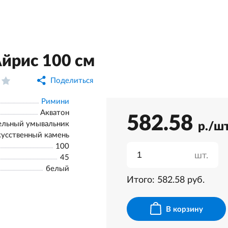
йрис 100 см
Поделиться
Римини
Акватон
582.58
ельный умывальник
р./ш
кусственный камень
100
шт.
45
белый
Итого:
582.58
руб.
В корзину