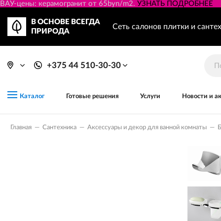
ВАУ-цены: керамогранит от 65byn/m2.
УЗНАТЬ ПОДРОБНЕЕ
В ОСНОВЕ ВСЕГДА
Сеть салонов плитки и санте
ПРИРОДА
+375 44 510-30-30
Готовые решения
Услуги
Новости и а
Каталог
Главная
—
Сантехника
—
Аксессуары и декор для ванной комнаты
—