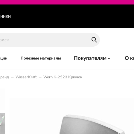
хники
Покупателям
О к
кции
Полезные материалы
Бренд
—
WasserKraft
—
Wern K-2523 Крючок