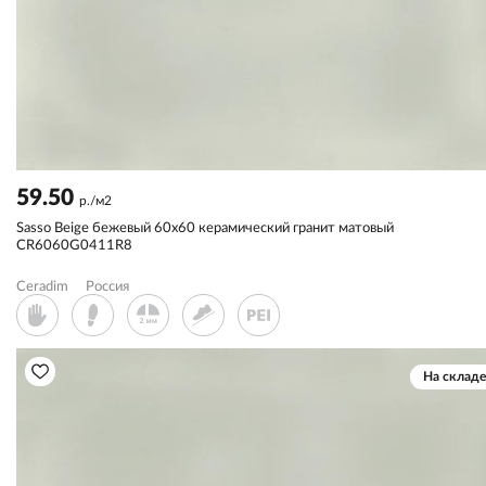
59.50
р./м2
Sassо Beige бежевый 60x60 керамический гранит матовый
CR6060G0411R8
Ceradim
Россия
На складе