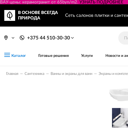
ВАУ-цены: керамогранит от 65byn/m2.
УЗНАТЬ ПОДРОБНЕЕ
В ОСНОВЕ ВСЕГДА
Сеть салонов плитки и санте
ПРИРОДА
+375 44 510-30-30
Готовые решения
Услуги
Новости и а
Каталог
Главная
—
Сантехника
—
Ванны и экраны для ванн
—
Экраны и компл