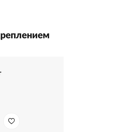
 креплением
т