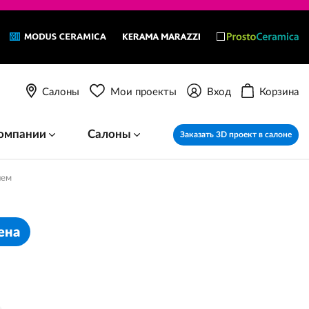
Салоны
Мои проекты
Вход
Корзина
омпании
Салоны
Заказать 3D проект в салоне
ием
ена