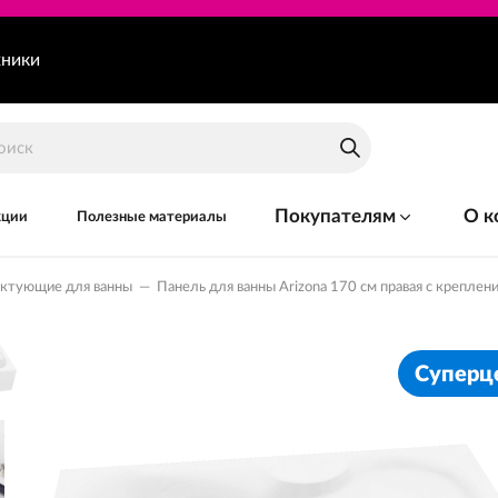
хники
Покупателям
О к
кции
Полезные материалы
ектующие для ванны
—
Панель для ванны Arizona 170 см правая с креплен
Суперц