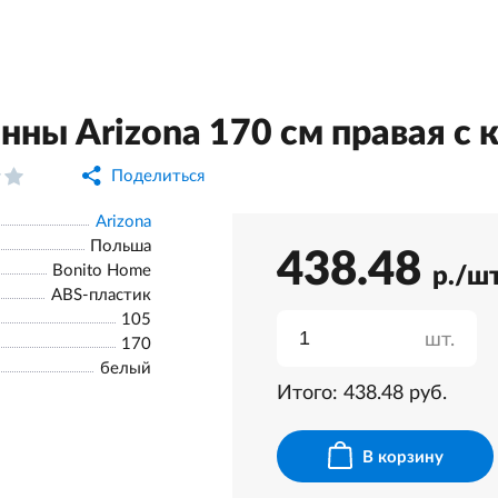
нны Arizona 170 см правая с
Поделиться
Arizona
Польша
438.48
Bonito Home
р./ш
ABS-пластик
105
шт.
170
белый
Итого:
438.48
руб.
В корзину