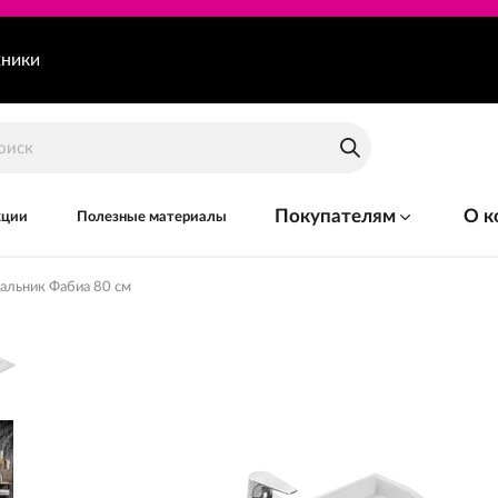
хники
Покупателям
О к
кции
Полезные материалы
альник Фабиа 80 см