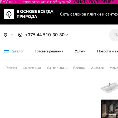
ВАУ-цены: керамогранит от 65byn/m2.
УЗНАТЬ ПОДРОБНЕЕ
В ОСНОВЕ ВСЕГДА
Сеть салонов плитки и санте
ПРИРОДА
+375 44 510-30-30
Готовые решения
Услуги
Новости и а
Каталог
Главная
—
Сантехника
—
Умывальники
—
Бренды
—
Акватон
—
Умыв