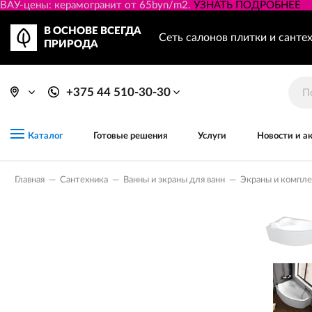
ВАУ-цены: керамогранит от 65byn/m2.
УЗНАТЬ ПОДРОБНЕЕ
В ОСНОВЕ ВСЕГДА
Сеть салонов плитки и санте
ПРИРОДА
+375 44 510-30-30
Готовые решения
Услуги
Новости и а
Каталог
Главная
—
Сантехника
—
Ванны и экраны для ванн
—
Экраны и компл