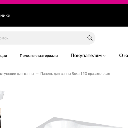
хники
Покупателям
О к
кции
Полезные материалы
ектующие для ванны
—
Панель для ванны Rosa 150 правая/левая