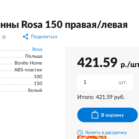
нны Rosa 150 правая/левая
Поделиться
Rosa
Польша
421.59
Bonito Home
р./ш
ABS-пластик
100
шт.
150
белый
Итого:
421.59
руб.
В корзину
Купить в рассрочку