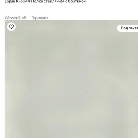
Lopau K-6044 Полка стеклянная с бортиком
WasserKraft
Германия
Под заказ