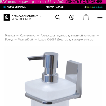
ВАУ-цены: керамогранит от 65byn/m2.
УЗНАТЬ ПОДРОБНЕЕ
СЕТЬ САЛОНОВ ПЛИТКИ
И САНТЕХНИКИ
Главная
—
Сантехника
—
Аксессуары и декор для ванной комнаты
—
Бренд
—
WasserKraft
—
Lopau K-6099 Дозатор для жидкого мыла