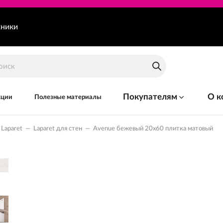
хники
Покупателям
О к
кции
Полезные материалы
Laparet
—
Laparet для стен
—
Avenue бежевый 20x60 плитка матовый