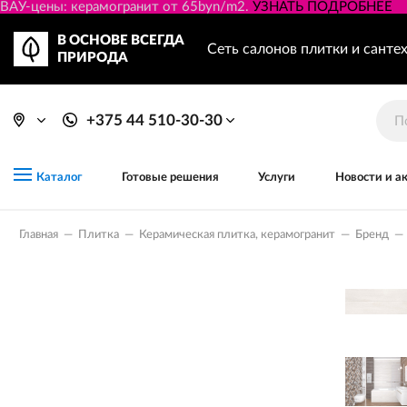
ВАУ-цены: керамогранит от 65byn/m2.
УЗНАТЬ ПОДРОБНЕЕ
В ОСНОВЕ ВСЕГДА
Сеть салонов плитки и санте
ПРИРОДА
+375 44 510-30-30
Готовые решения
Услуги
Новости и а
Каталог
Главная
—
Плитка
—
Керамическая плитка, керамогранит
—
Бренд
—