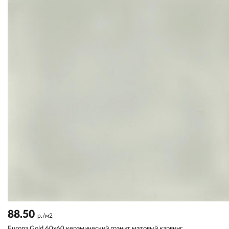
88.50
р./м2
Europa Gold 60x60 керамический гранит матовый карвинг