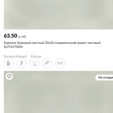
63.50
р./м2
Бореале бежевый светлый 30x30 керамический гранит матовый
SG934700N
Kerama Marazzi
Россия
На складе