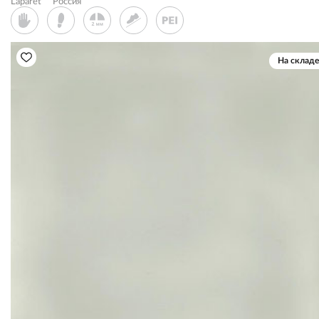
Laparet
Россия
На складе