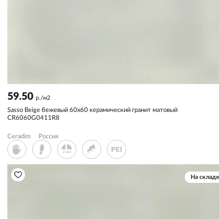
59.50
р./м2
Sassо Beige бежевый 60x60 керамический гранит матовый
CR6060G0411R8
Ceradim
Россия
На складе