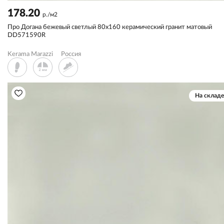
178.20
р./м2
Про Догана бежевый светлый 80x160 керамический гранит матовый
DD571590R
Kerama Marazzi
Россия
На складе