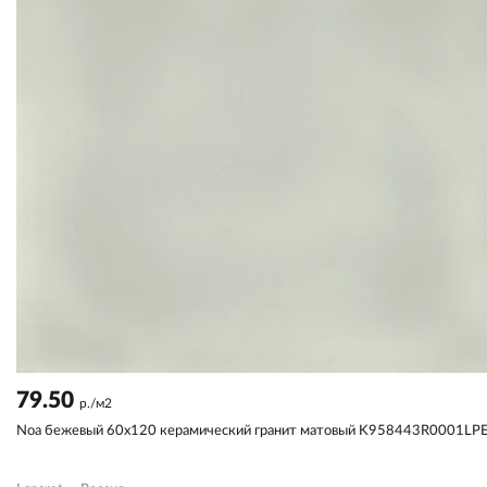
79.50
р./м2
Noa бежевый 60x120 керамический гранит матовый K958443R0001LP