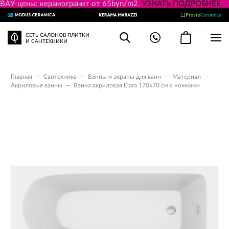
ВАУ-цены: керамогранит от 65byn/m2.
УЗНАТЬ ПОДРОБНЕЕ
СЕТЬ САЛОНОВ ПЛИТКИ
И САНТЕХНИКИ
Главная
—
Сантехника
—
Ванны и экраны для ванн
—
Материал
—
Акриловые ванны
—
Ванна акриловая Elara 170х70 см с ножками