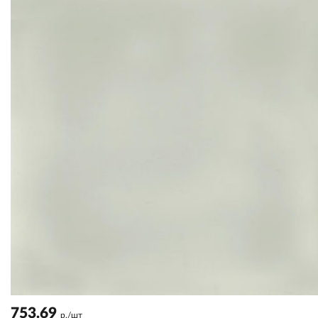
753.69
р./шт