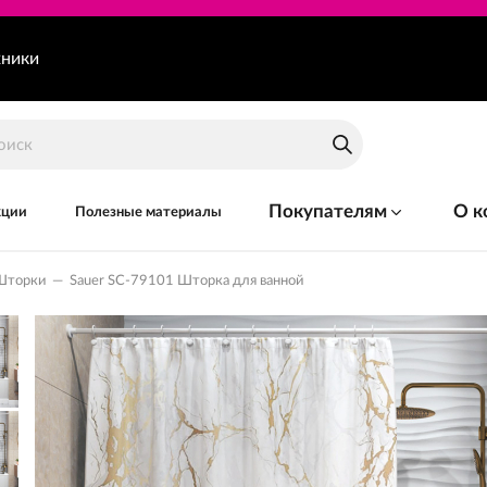
хники
Покупателям
О к
кции
Полезные материалы
Шторки
—
Sauer SC-79101 Шторка для ванной