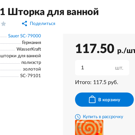
01 Шторка для ванной
Поделиться
Sauer SC-79000
Германия
117.50
WasserKraft
р./ш
шторки для ванной
полиэстр
шт.
золотой
SC-79101
Итого:
117.5
руб.
В корзину
Купить в рассрочку