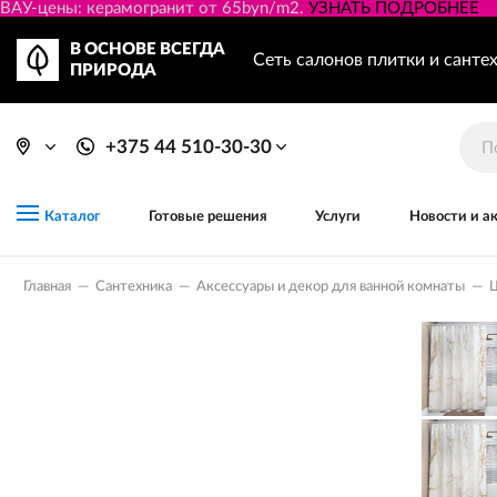
ВАУ-цены: керамогранит от 65byn/m2.
УЗНАТЬ ПОДРОБНЕЕ
В ОСНОВЕ ВСЕГДА
Сеть салонов плитки и санте
ПРИРОДА
+375 44 510-30-30
Готовые решения
Услуги
Новости и а
Каталог
Главная
—
Сантехника
—
Аксессуары и декор для ванной комнаты
—