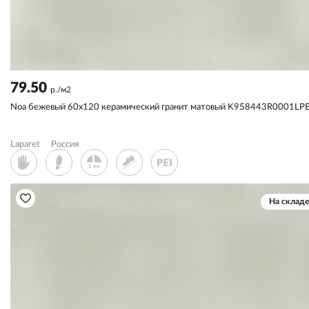
79.50
р./м2
Noa бежевый 60x120 керамический гранит матовый K958443R0001LP
Laparet
Россия
На складе