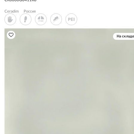
CR6060G0411R8
Ceradim
Россия
На складе