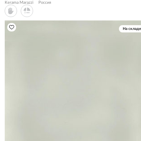
Kerama Marazzi
Россия
На складе