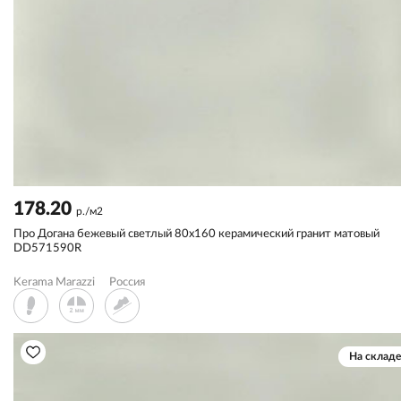
178.20
р./м2
Про Догана бежевый светлый 80x160 керамический гранит матовый
DD571590R
Kerama Marazzi
Россия
На складе