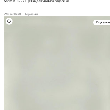
Abens K-3227 Щетка для унитаза подвесная
WasserKraft
Германия
Под заказ