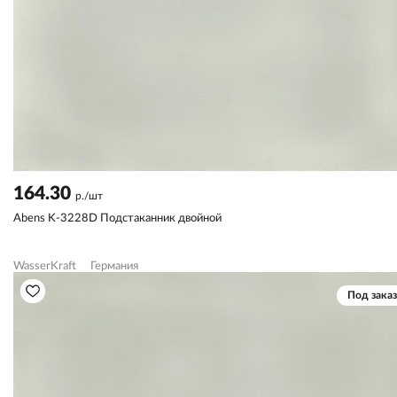
164.30
р./шт
Abens K-3228D Подстаканник двойной
WasserKraft
Германия
Под заказ