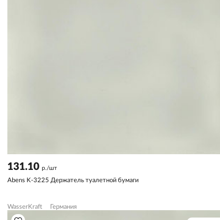
131.10
р./шт
Abens K-3225 Держатель туалетной бумаги
WasserKraft
Германия