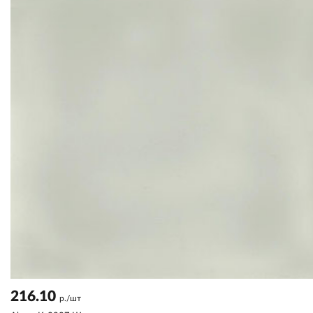
216.10
р./шт