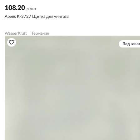
108.20
р./шт
Abens K-3727 Щетка для унитаза
WasserKraft
Германия
Под заказ