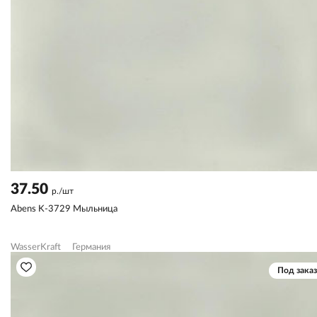
37.50
р./шт
Abens K-3729 Мыльница
WasserKraft
Германия
Под заказ