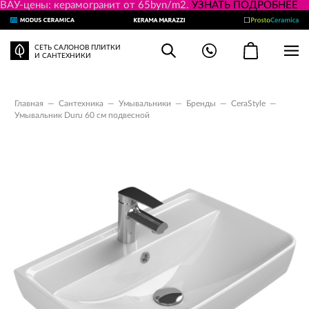
ВАУ-цены: керамогранит от 65byn/m2.
УЗНАТЬ ПОДРОБНЕЕ
СЕТЬ САЛОНОВ ПЛИТКИ
И САНТЕХНИКИ
Главная
—
Сантехника
—
Умывальники
—
Бренды
—
CeraStyle
—
Умывальник Duru 60 см подвесной