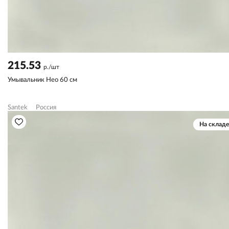
215.53
р./шт
Умывальник Нео 60 см
Santek
Россия
На складе