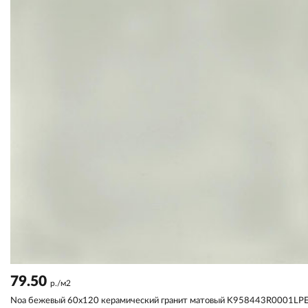
79.50
р./м2
Noa бежевый 60x120 керамический гранит матовый K958443R0001LP