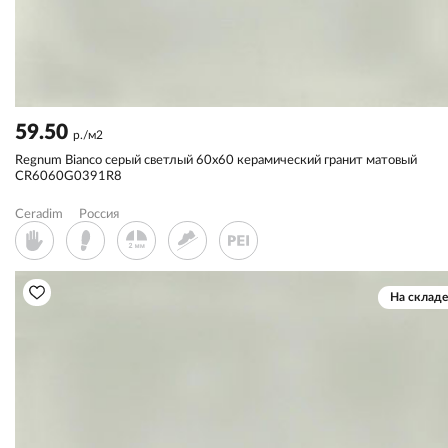
59.50
р./м2
Regnum Bianco серый светлый 60x60 керамический гранит матовый
CR6060G0391R8
Ceradim
Россия
На складе