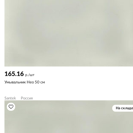
165.16
р./шт
Умывальник Нео 50 см
Santek
Россия
На складе