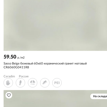
59.50
р./м2
Sassо Beige бежевый 60x60 керамический гранит матовый
CR6060G0411R8
Ceradim
Россия
На складе