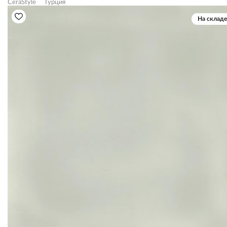
CeraStyle
Турция
На складе