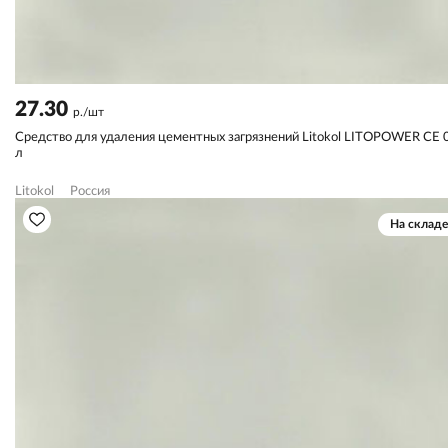
27.30
р./шт
Средство для удаления цементных загрязнений Litokol LITOPOWER CE 
л
Litokol
Россия
На складе