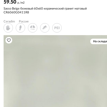
59.50
р./м2
Sassо Beige бежевый 60x60 керамический гранит матовый
CR6060G0411R8
Ceradim
Россия
На складе