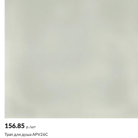
156.85
р./шт
Трап для душа APV26C