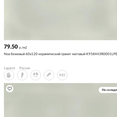
79.50
р./м2
Noa бежевый 60x120 керамический гранит матовый K958443R0001LP
Laparet
Россия
На складе