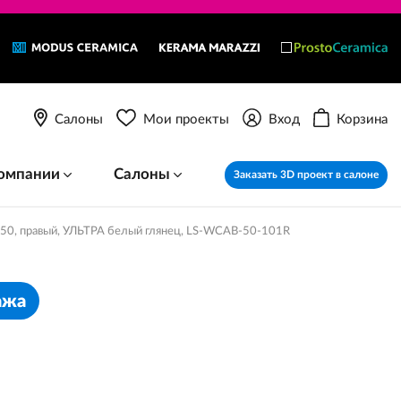
Салоны
Мои проекты
Вход
Корзина
омпании
Салоны
Заказать 3D проект в салоне
e 50, правый, УЛЬТРА белый глянец, LS-WCAB-50-101R
ажа