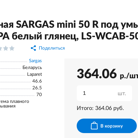
ая SARGAS mini 50 R под умы
РА белый глянец, LS-WCAB-5
Поделиться
Sargas
Беларусь
364.06
Laparet
р./ш
46.6
26.5
шт.
70
тема плавного
рывания
Итого:
364.06
руб.
В корзину