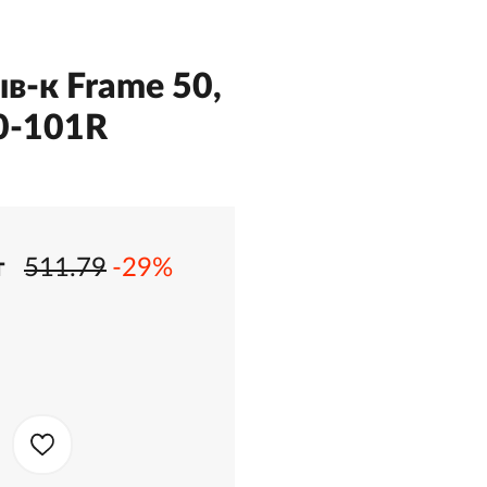
в-к Frame 50,
0-101R
т
511.79
-29%