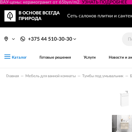
ВАУ-цены: керамогранит от 65byn/m2.
УЗНАТЬ ПОДРОБНЕЕ
В ОСНОВЕ ВСЕГДА
Сеть салонов плитки и санте
ПРИРОДА
+375 44 510-30-30
Готовые решения
Услуги
Новости и а
Каталог
Главная
—
Мебель для ванной комнаты
—
Тумбы под умывальник
—