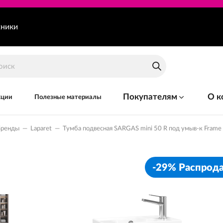
хники
Покупателям
О к
кции
Полезные материалы
Бренды
—
Laparet
—
Тумба подвесная SARGAS mini 50 R под умыв-к Fram
-29% Распрод