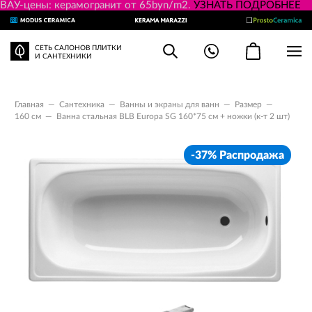
ВАУ-цены: керамогранит от 65byn/m2.
УЗНАТЬ ПОДРОБНЕЕ
СЕТЬ САЛОНОВ ПЛИТКИ
И САНТЕХНИКИ
Главная
—
Сантехника
—
Ванны и экраны для ванн
—
Размер
—
160 см
—
Ванна стальная BLB Europa SG 160*75 см + ножки (к-т 2 шт)
-37% Распродажа