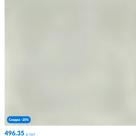
Скидка -20%
496.35
р./шт