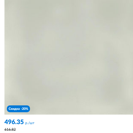
Скидка -20%
496.35
р./шт
616.82