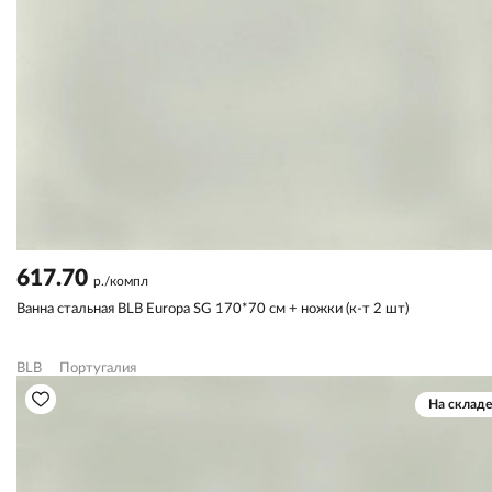
617.70
р./компл
Ванна стальная BLB Europa SG 170*70 см + ножки (к-т 2 шт)
BLB
Португалия
На складе