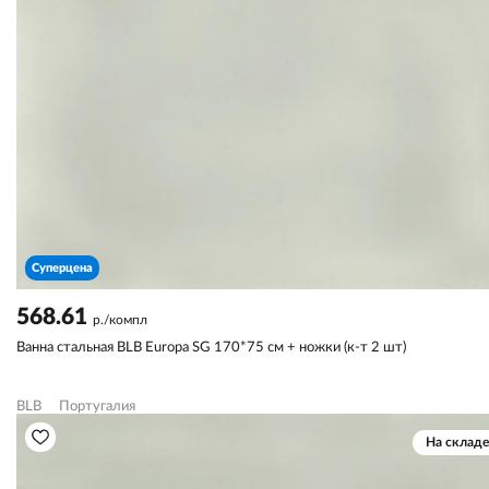
Суперцена
568.61
р./компл
Ванна стальная BLB Europa SG 170*75 см + ножки (к-т 2 шт)
BLB
Португалия
На складе