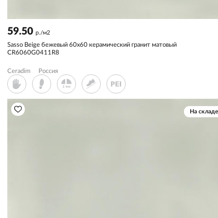
59.50
р./м2
Sassо Beige бежевый 60x60 керамический гранит матовый
CR6060G0411R8
Ceradim
Россия
На складе