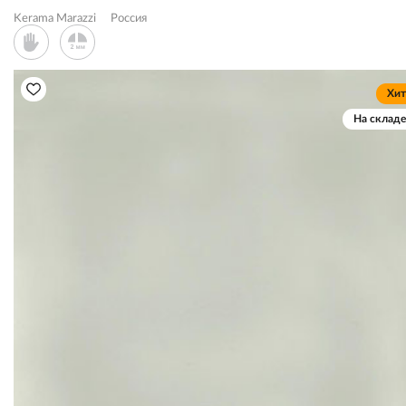
Kerama Marazzi
Россия
Хит
На складе