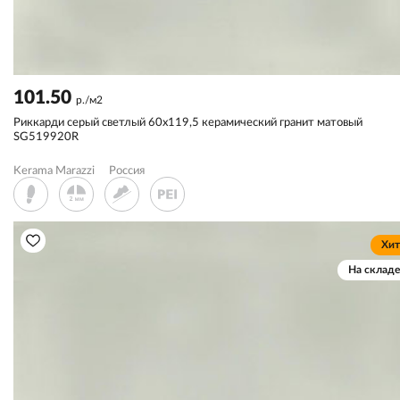
101.50
р./м2
Риккарди серый светлый 60x119,5 керамический гранит матовый
SG519920R
Kerama Marazzi
Россия
Хит
На складе