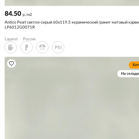
84.50
р./м2
Antico Pearl светло-серый 60x119,5 керамический гранит матовый карви
LP6012G0071R
Laparet
Россия
Хит
На складе