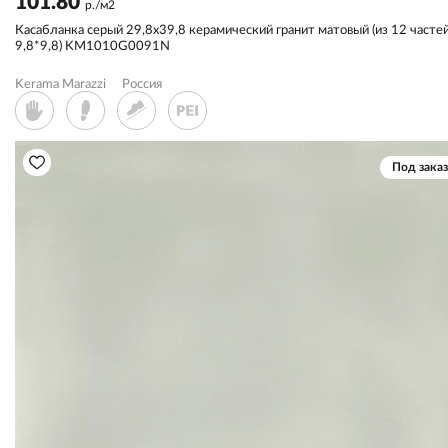
101.80
р./м2
Касабланка серый 29,8х39,8 керамический гранит матовый (из 12 часте
9,8*9,8) KM1010G0091N
Kerama Marazzi
Россия
Под заказ