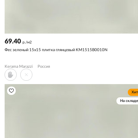
69.40
р./м2
Фес зеленый 15x15 плитка глянцевый KM1515B0010N
Kerama Marazzi
Россия
Хит
На складе