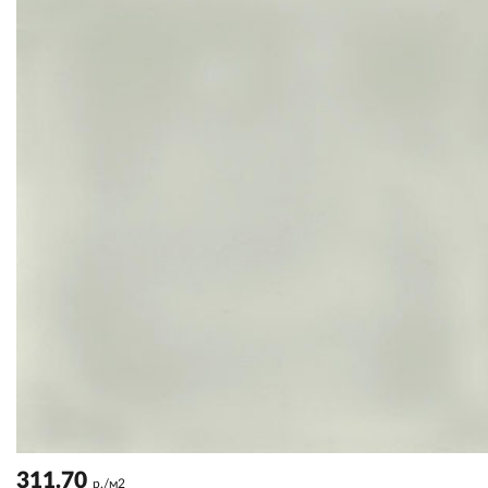
311.70
р./м2