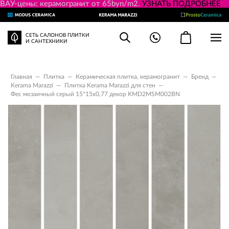
ВАУ-цены: керамогранит от 65byn/m2.
УЗНАТЬ ПОДРОБНЕЕ
СЕТЬ САЛОНОВ ПЛИТКИ
И САНТЕХНИКИ
Главная
—
Плитка
—
Керамическая плитка, керамогранит
—
Бренд
—
Kerama Marazzi
—
Плитка Kerama Marazzi для стен
—
Фес мозаичный серый 15*15x0,77 декор KMD2MSM002BN