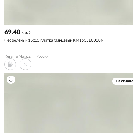
69.40
р./м2
Фес зеленый 15x15 плитка глянцевый KM1515B0010N
Kerama Marazzi
Россия
На складе