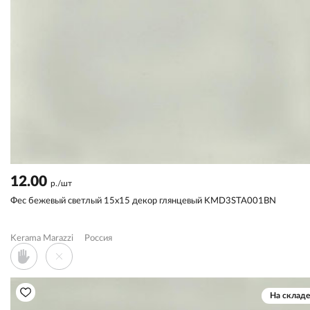
12.00
р./шт
Фес бежевый светлый 15x15 декор глянцевый KMD3STA001BN
Kerama Marazzi
Россия
На складе