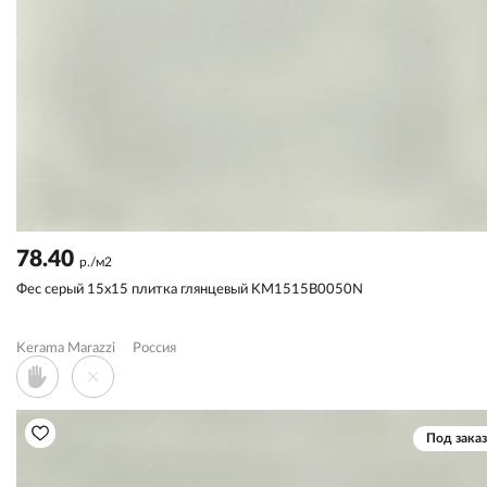
78.40
р./м2
Фес серый 15x15 плитка глянцевый KM1515B0050N
Kerama Marazzi
Россия
Под заказ