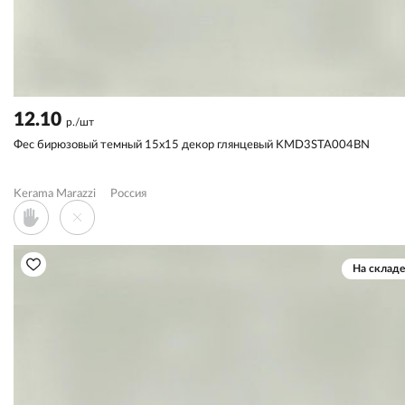
12.10
р./шт
Фес бирюзовый темный 15x15 декор глянцевый KMD3STA004BN
Kerama Marazzi
Россия
На складе