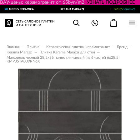
ВАУ-цены: керамогранит от 65byn/m2.
УЗНАТЬ ПОДРОБНЕЕ
СЕТЬ САЛОНОВ ПЛИТКИ
И САНТЕХНИКИ
Главная
—
Плитка
—
Керамическая плитка, керамогранит
—
Бренд
—
Kerama Marazzi
—
Плитка Kerama Marazzi для стен
—
Мажорель черный 28,5x36 панно глянцевый (из 6 частей 6х28,5)
KMP3STA009RN6X