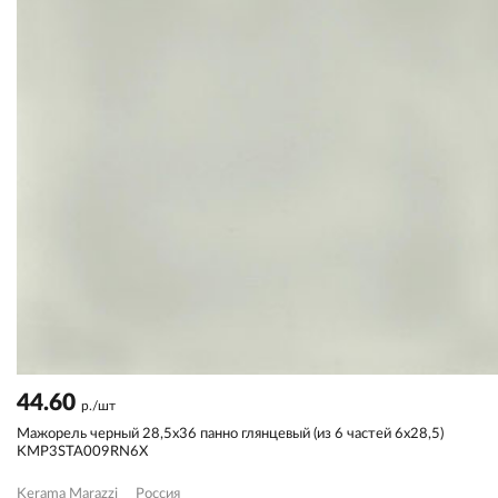
44.60
р./шт
Мажорель черный 28,5x36 панно глянцевый (из 6 частей 6х28,5)
KMP3STA009RN6X
Kerama Marazzi
Россия