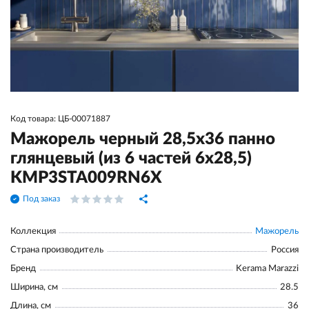
Код товара: ЦБ-00071887
Мажорель черный 28,5x36 панно
глянцевый (из 6 частей 6х28,5)
KMP3STA009RN6X
Под заказ
Коллекция
Мажорель
Страна производитель
Россия
Бренд
Kerama Marazzi
Ширина, см
28.5
Длина, см
36