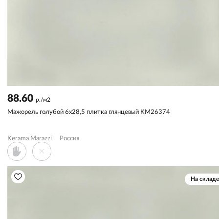
88.60
р./м2
Мажорель голубой 6x28,5 плитка глянцевый KM26374
Kerama Marazzi
Россия
На складе