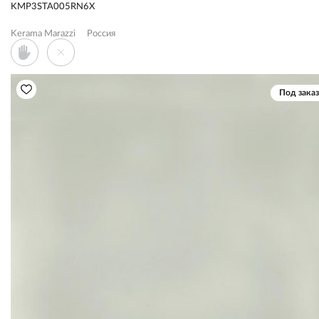
KMP3STA005RN6X
Kerama Marazzi
Россия
Под заказ