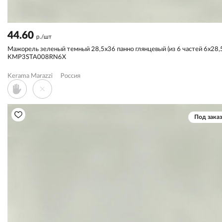
44.60
р./шт
Мажорель зеленый темный 28,5x36 панно глянцевый (из 6 частей 6х28,
KMP3STA008RN6X
Kerama Marazzi
Россия
Под заказ