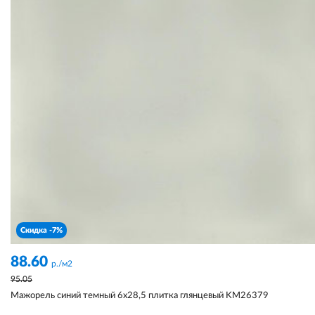
Скидка -7%
88.60
р./м2
95.05
Мажорель синий темный 6x28,5 плитка глянцевый KM26379