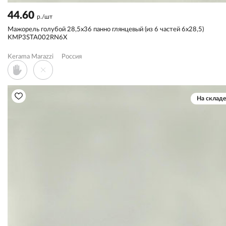
44.60
р./шт
Мажорель голубой 28,5x36 панно глянцевый (из 6 частей 6х28,5)
KMP3STA002RN6X
Kerama Marazzi
Россия
На складе