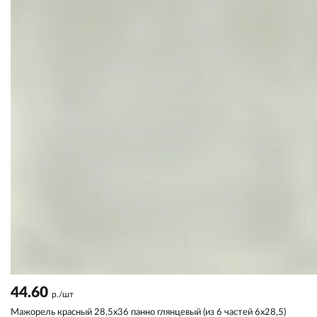
44.60
р./шт
Мажорель красный 28,5x36 панно глянцевый (из 6 частей 6х28,5)