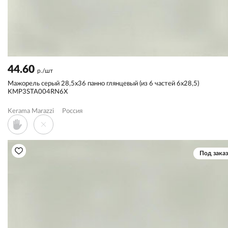
44.60
р./шт
Мажорель серый 28,5x36 панно глянцевый (из 6 частей 6х28,5)
KMP3STA004RN6X
Kerama Marazzi
Россия
Под заказ