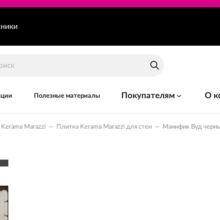
хники
Покупателям
О к
кции
Полезные материалы
Kerama Marazzi
—
Плитка Kerama Marazzi для стен
—
Манифик Вуд черн