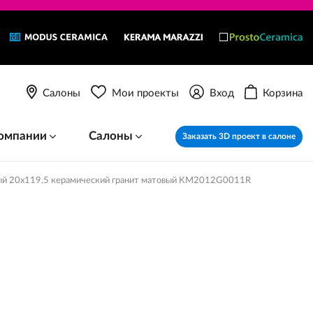
Салоны
Мои проекты
Вход
Корзина
омпании
Салоны
Заказать 3D проект в салоне
ый 20x119,5 керамический гранит матовый KM2012G0011R