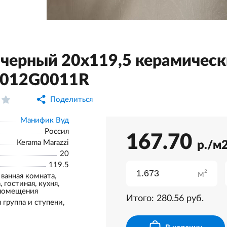
черный 20x119,5 керамическ
012G0011R
Поделиться
Манифик Вуд
Россия
167.70
Kerama Marazzi
р./м
20
119.5
м²
 ванная комната,
 гостиная, кухня,
помещения
Итого:
280.56
руб.
 группа и ступени,