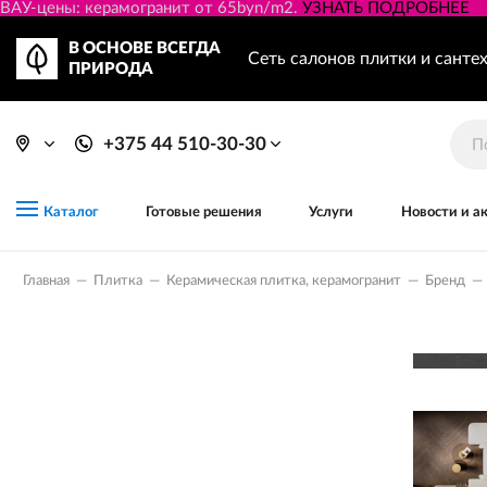
ВАУ-цены: керамогранит от 65byn/m2.
УЗНАТЬ ПОДРОБНЕЕ
В ОСНОВЕ ВСЕГДА
Сеть салонов плитки и санте
ПРИРОДА
+375 44 510-30-30
Готовые решения
Услуги
Новости и а
Каталог
Главная
—
Плитка
—
Керамическая плитка, керамогранит
—
Бренд
—