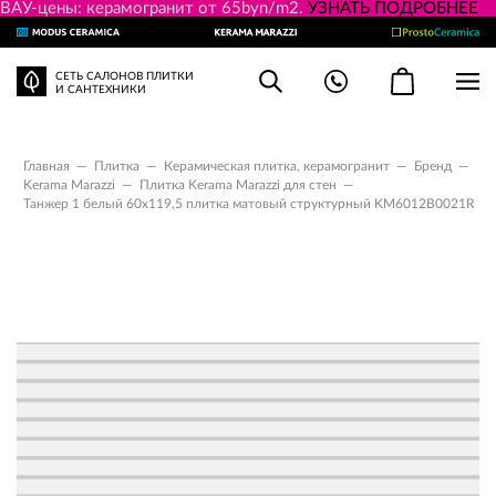
ВАУ-цены: керамогранит от 65byn/m2.
УЗНАТЬ ПОДРОБНЕЕ
СЕТЬ САЛОНОВ ПЛИТКИ
И САНТЕХНИКИ
Главная
—
Плитка
—
Керамическая плитка, керамогранит
—
Бренд
—
Kerama Marazzi
—
Плитка Kerama Marazzi для стен
—
Танжер 1 белый 60x119,5 плитка матовый структурный KM6012B0021R