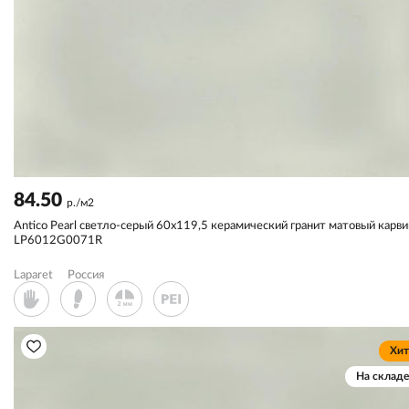
84.50
р./м2
Antico Pearl светло-серый 60x119,5 керамический гранит матовый карви
LP6012G0071R
Laparet
Россия
Хит
На складе