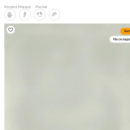
Kerama Marazzi
Россия
Хит
На складе