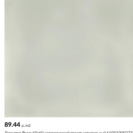
89.44
р./м2