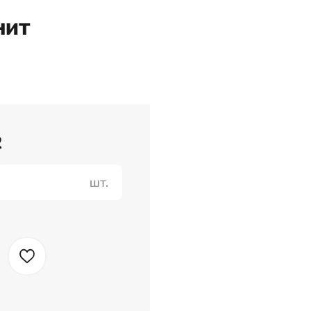
нит
2
шт.