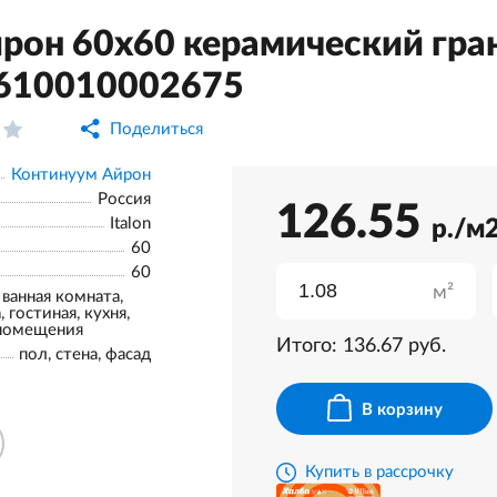
рон 60x60 керамический гра
 610010002675
Поделиться
Континуум Айрон
Россия
126.55
Italon
р./м
60
60
м²
 ванная комната,
 гостиная, кухня,
помещения
Итого:
136.67
руб.
пол, стена, фасад
В корзину
Купить в рассрочку