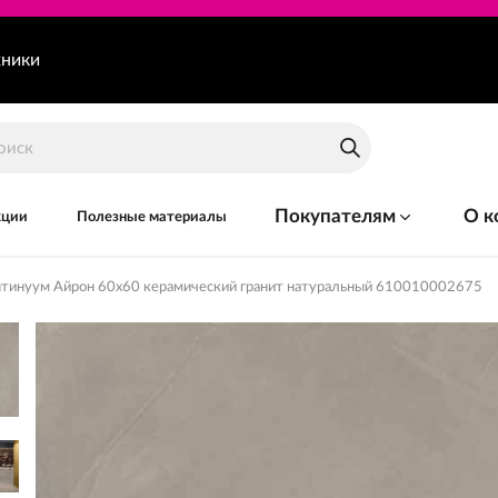
хники
Покупателям
О к
кции
Полезные материалы
тинуум Айрон 60x60 керамический гранит натуральный 610010002675