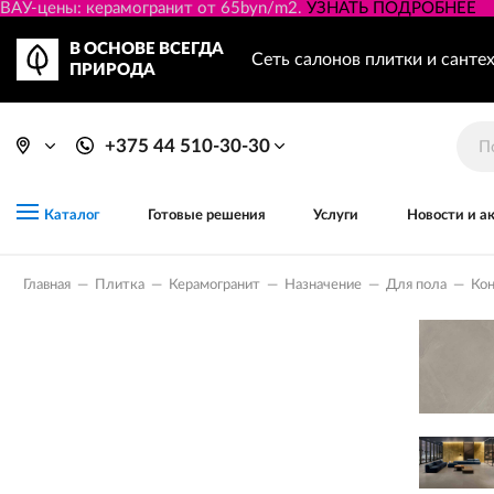
ВАУ-цены: керамогранит от 65byn/m2.
УЗНАТЬ ПОДРОБНЕЕ
В ОСНОВЕ ВСЕГДА
Сеть салонов плитки и санте
ПРИРОДА
+375 44 510-30-30
Готовые решения
Услуги
Новости и а
Каталог
Главная
—
Плитка
—
Керамогранит
—
Назначение
—
Для пола
—
Кон