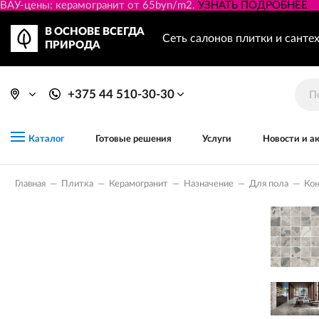
ВАУ-цены: керамогранит от 65byn/m2.
УЗНАТЬ ПОДРОБНЕЕ
В ОСНОВЕ ВСЕГДА
Сеть салонов плитки и санте
ПРИРОДА
+375 44 510-30-30
Готовые решения
Услуги
Новости и а
Каталог
Главная
—
Плитка
—
Керамогранит
—
Назначение
—
Для пола
—
Кон