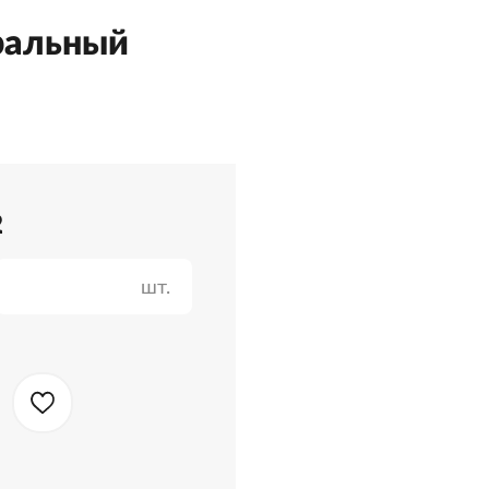
ральный
2
шт.