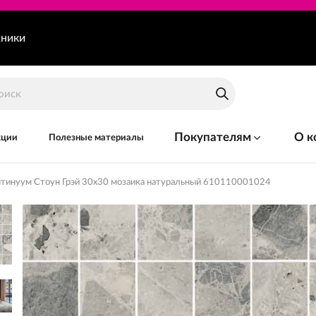
хники
Покупателям
О к
кции
Полезные материалы
тинуум Стоун Грэй 30x30 мозаика натуральный 610110001024