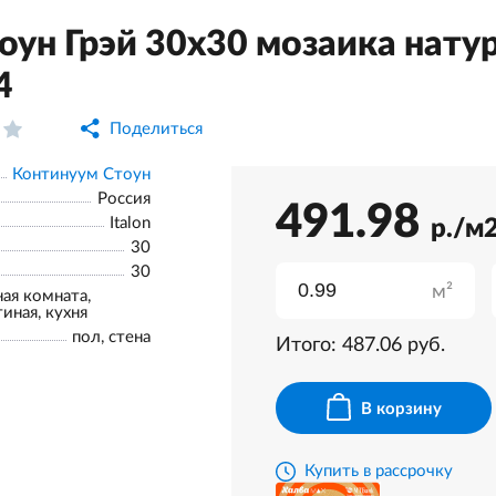
оун Грэй 30x30 мозаика нату
4
Поделиться
Континуум Стоун
Россия
491.98
Italon
р./м
30
30
м²
ная комната,
тиная, кухня
пол, стена
Итого:
487.06
руб.
В корзину
Купить в рассрочку