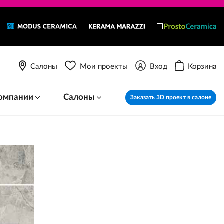
Салоны
Мои проекты
Вход
Корзина
омпании
Салоны
Заказать 3D проект в салоне