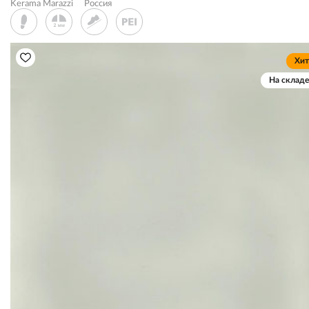
Kerama Marazzi
Россия
Хит
На складе