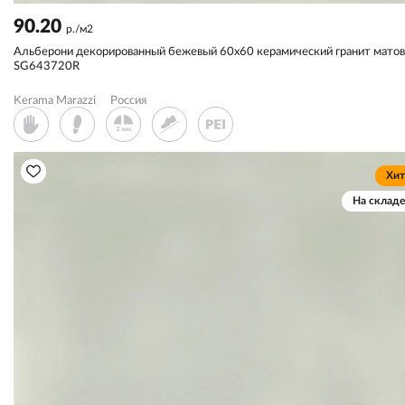
90.20
р./м2
Альберони декорированный бежевый 60x60 керамический гранит мато
SG643720R
Kerama Marazzi
Россия
Хит
На складе