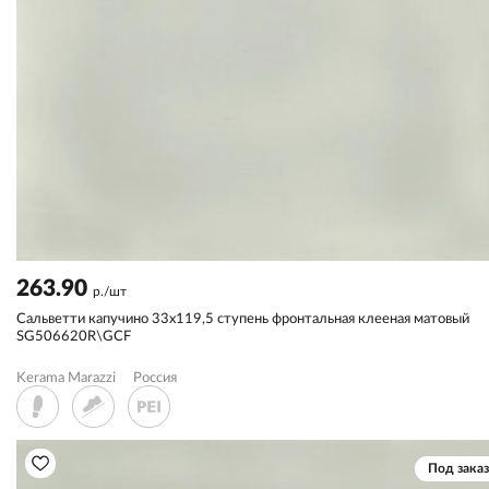
263.90
р./шт
Сальветти капучино 33x119,5 ступень фронтальная клееная матовый
SG506620R\GCF
Kerama Marazzi
Россия
Под заказ