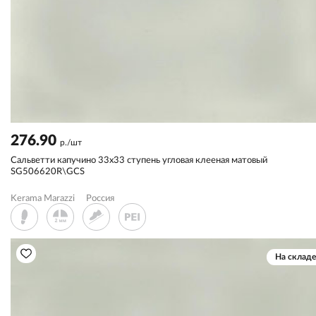
276.90
р./шт
Сальветти капучино 33x33 ступень угловая клееная матовый
SG506620R\GCS
Kerama Marazzi
Россия
На складе