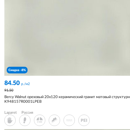
Скидка -8%
84.50
р./м2
91.50
Bercy Walnut ореховый 20x120 керамический гранит матовый структур
K948157R0001LPEB
Laparet
Россия