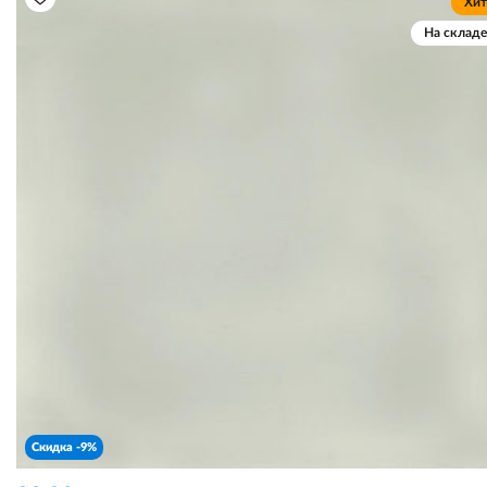
Хит
На складе
Скидка -9%