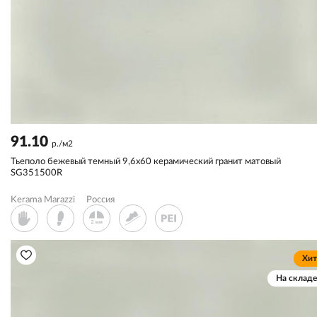
91.10
р./м2
Тьеполо бежевый темный 9,6x60 керамический гранит матовый
SG351500R
Kerama Marazzi
Россия
Хит
На складе