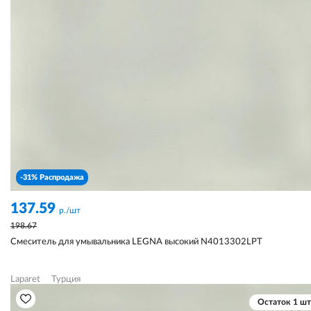
-31% Распродажа
137.59
р./шт
198.67
Смеситель для умывальника LEGNA высокий N4013302LPT
Laparet
Турция
Остаток 1 шт