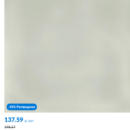
-31% Распродажа
137.59
р./шт
198.67