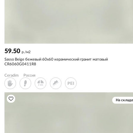
59.50
р./м2
Sassо Beige бежевый 60x60 керамический гранит матовый
CR6060G0411R8
Ceradim
Россия
На складе