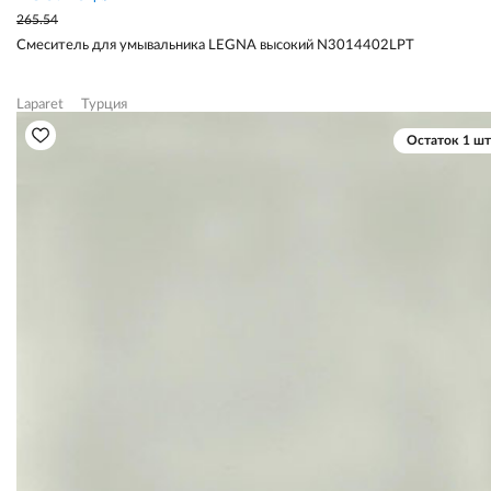
265.54
Смеситель для умывальника LEGNA высокий N3014402LPT
Laparet
Турция
Остаток 1 шт