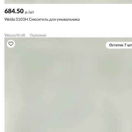
684.50
р./шт
Weida 3103H Смеситель для умывальника
WasserKraft
Германия
Остаток 7 шт