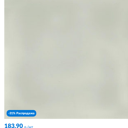
-31% Распродажа
183.90
р./шт