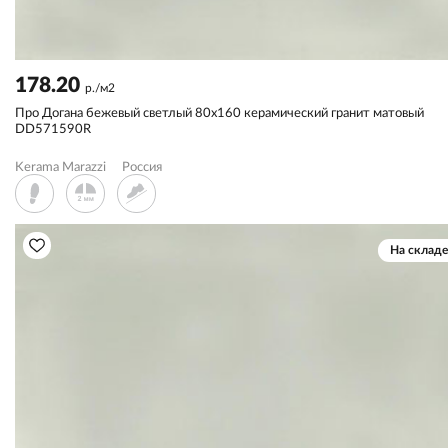
178.20
р./м2
Про Догана бежевый светлый 80x160 керамический гранит матовый
DD571590R
Kerama Marazzi
Россия
На складе