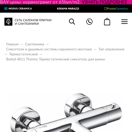
ВАУ-цены: керамогранит от 65byn/m2.
УЗНАТЬ ПОДРОБНЕЕ
СЕТЬ САЛОНОВ ПЛИТКИ
И САНТЕХНИКИ
Главная
—
Сантехника
—
Смесители и душевые системы наружного монтажа
—
Тип управления
—
Термостатичский
—
Berkel 4811 Thermo Термостатический смеситель для ванны