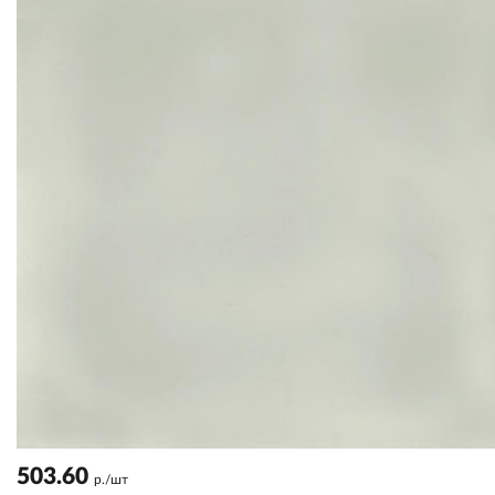
503.60
р./шт