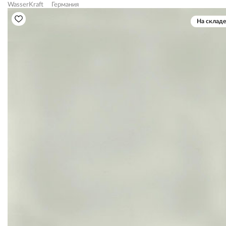
WasserKraft
Германия
На складе