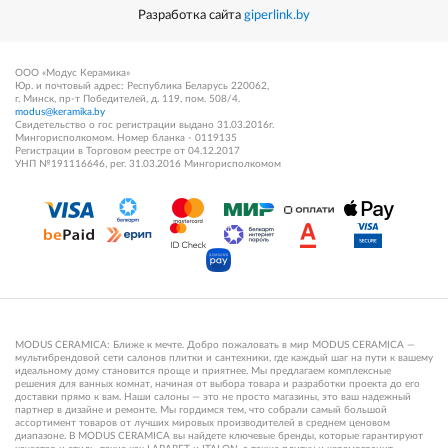
Разработка сайта
giperlink.by
ООО «Модус Керамика»
Юр. и почтовый адрес: Республика Беларусь 220062,
г. Минск, пр-т Победителей, д. 119, пом. 508/4.
modus@keramika.by
Свидетельство о гос регистрации выдано 31.03.2016г.
Мингорисполкомом. Номер бланка - 0119135
Регистрации в Торговом реестре от 04.12.2017
УНП №191116646, рег. 31.03.2016 Мингорисполкомом
MODUS CERAMICA: Ближе к мечте. Добро пожаловать в мир MODUS CERAMICA —
мультибрендовой сети салонов плитки и сантехники, где каждый шаг на пути к вашему
идеальному дому становится проще и приятнее. Мы предлагаем комплексные
решения для ванных комнат, начиная от выбора товара и разработки проекта до его
доставки прямо к вам. Наши салоны — это не просто магазины, это ваш надежный
партнер в дизайне и ремонте. Мы гордимся тем, что собрали самый большой
ассортимент товаров от лучших мировых производителей в среднем ценовом
диапазоне. В MODUS CERAMICA вы найдете ключевые бренды, которые гарантируют