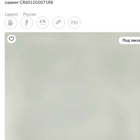
карвинг CR6012G0071R8
Laparet
Россия
Под заказ