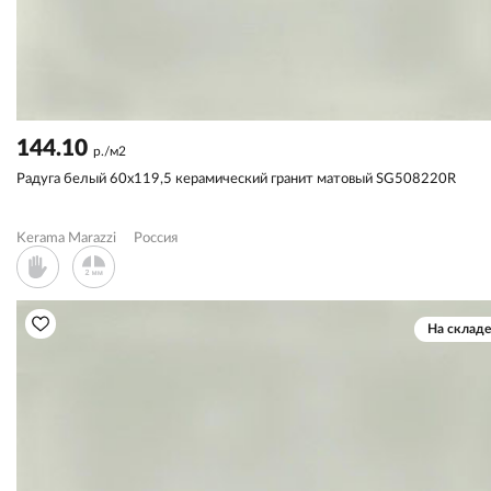
144.10
р./м2
Радуга белый 60x119,5 керамический гранит матовый SG508220R
Kerama Marazzi
Россия
На складе