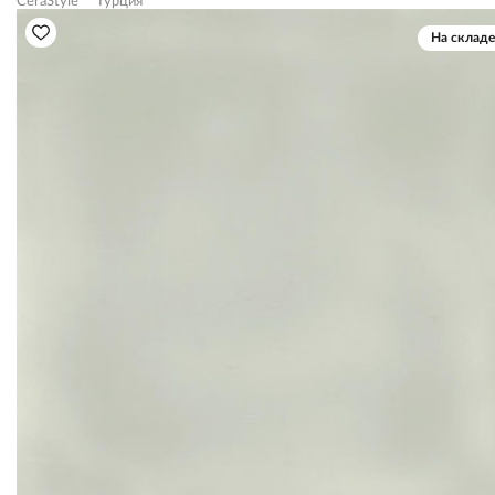
CeraStyle
Турция
На складе