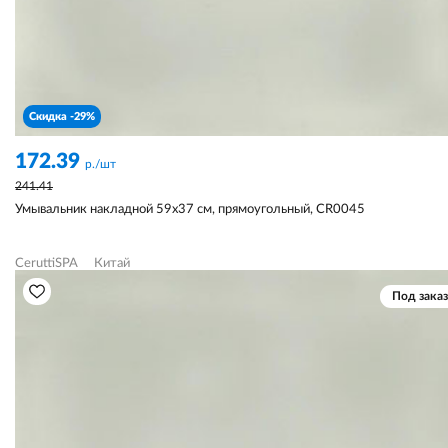
Скидка -29%
172.39
р./шт
241.41
Умывальник накладной 59х37 см, прямоугольный, CR0045
CeruttiSPA
Китай
Под заказ