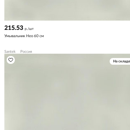
215.53
р./шт
Умывальник Нео 60 см
Santek
Россия
На складе