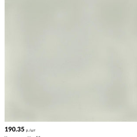
190.35
р./шт