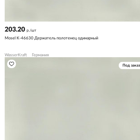
203.20
р./шт
Mosel K-46630 Держатель полотенец одинарный
WasserKraft
Германия
Под заказ