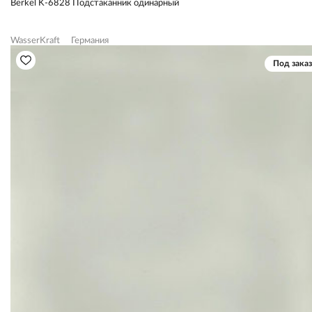
Berkel K-6828 Подстаканник одинарный
WasserKraft
Германия
Под заказ