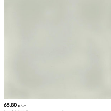
65.80
р./шт