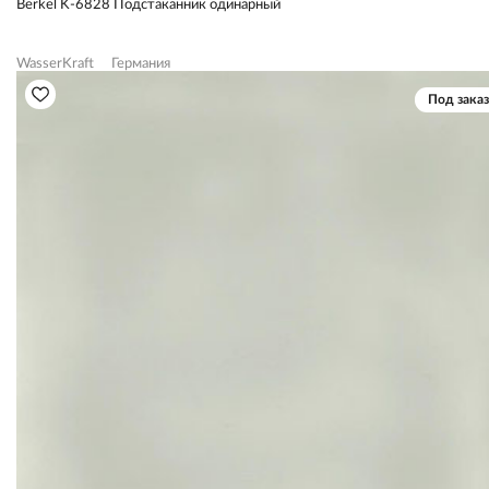
Berkel K-6828 Подстаканник одинарный
WasserKraft
Германия
Под заказ