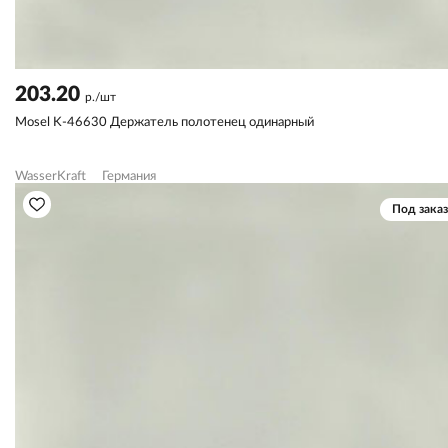
203.20
р./шт
Mosel K-46630 Держатель полотенец одинарный
WasserKraft
Германия
Под заказ