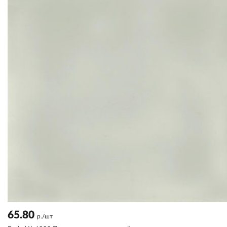
65.80
р./шт