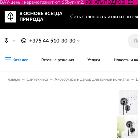
ВАУ-цены: керамогранит от 65byn/m2.
УЗНАТЬ ПОДРОБНЕЕ
В ОСНОВЕ ВСЕГДА
Сеть салонов плитки и санте
ПРИРОДА
+375 44 510-30-30
Готовые решения
Услуги
Новости и а
Каталог
Главная
—
Сантехника
—
Аксессуары и декор для ванной комнаты
—