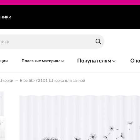
хники
Покупателям
О к
кции
Полезные материалы
Шторки
—
Elbe SC-72101 Шторка для ванной