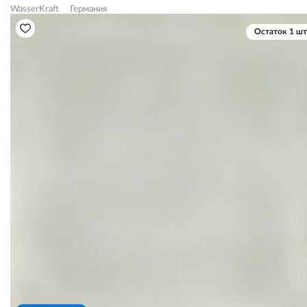
WasserKraft
Германия
Остаток 1 шт