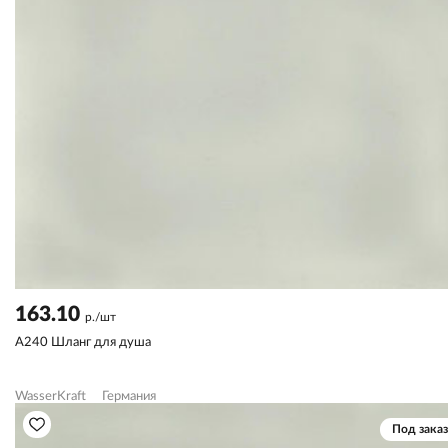
163.10
р./шт
A240 Шланг для душа
WasserKraft
Германия
Под заказ