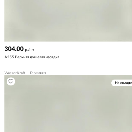
304.00
р./шт
A255 Верхняя душевая насадка
WasserKraft
Германия
На складе