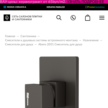
ВАУ-цены: керамогранит от 65byn/m2.
УЗНАТЬ ПОДРОБНЕЕ
СЕТЬ САЛОНОВ ПЛИТКИ
И САНТЕХНИКИ
Главная
—
Сантехника
—
Смесители и душевые системы встроенного монтажа
—
Назначение
—
Смесители для душа
—
Abens 2051 Смеситель для душа