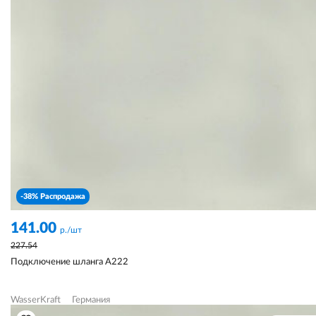
-38% Распродажа
141.00
р./шт
227.54
Подключение шланга A222
WasserKraft
Германия