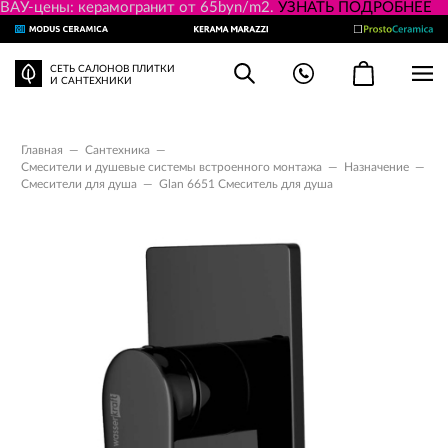
ВАУ-цены: керамогранит от 65byn/m2.
УЗНАТЬ ПОДРОБНЕЕ
СЕТЬ САЛОНОВ ПЛИТКИ
И САНТЕХНИКИ
Главная
—
Сантехника
—
Смесители и душевые системы встроенного монтажа
—
Назначение
—
Смесители для душа
—
Glan 6651 Смеситель для душа