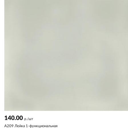
140.00
р./шт
A209 Лейка 1-функциональная