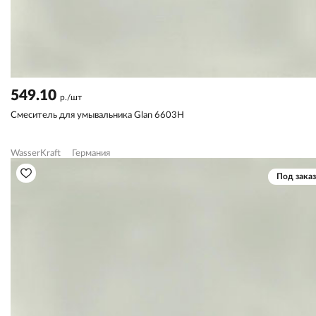
549.10
р./шт
Смеситель для умывальника Glan 6603H
WasserKraft
Германия
Под заказ