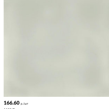
166.60
р./шт