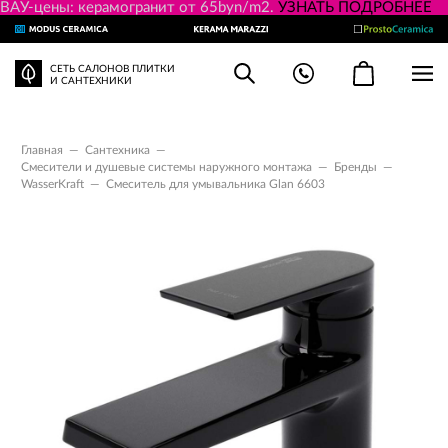
ВАУ-цены: керамогранит от 65byn/m2.
УЗНАТЬ ПОДРОБНЕЕ
СЕТЬ САЛОНОВ ПЛИТКИ
И САНТЕХНИКИ
Главная
—
Сантехника
—
Смесители и душевые системы наружного монтажа
—
Бренды
—
WasserKraft
—
Смеситель для умывальника Glan 6603