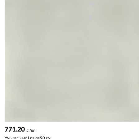
771.20
р./шт
Умывальник Logica 90 см