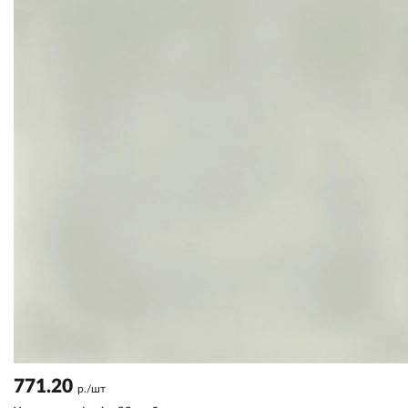
771.20
р./шт