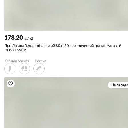
178.20
р./м2
Про Догана бежевый светлый 80x160 керамический гранит матовый
DD571590R
Kerama Marazzi
Россия
На складе