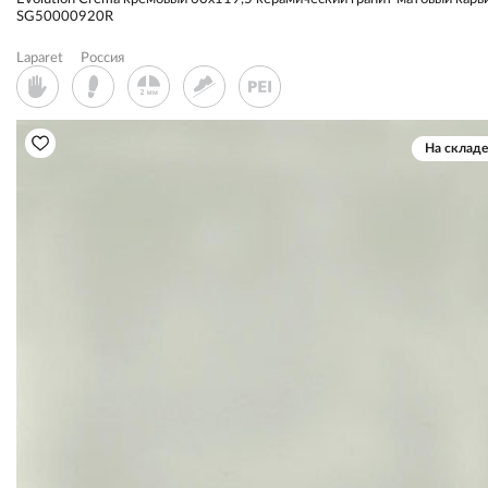
SG50000920R
Laparet
Россия
На складе