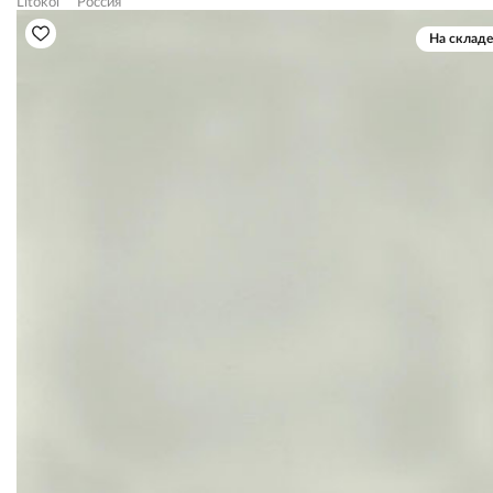
Litokol
Россия
На складе