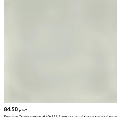
84.50
р./м2
Evolution Crema кремовый 60x119,5 керамический гранит матовый карв