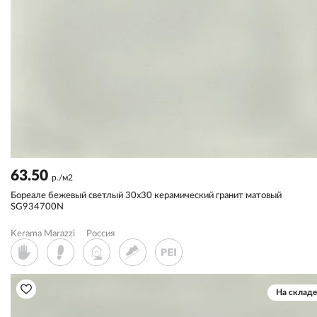
63.50
р./м2
Бореале бежевый светлый 30x30 керамический гранит матовый
SG934700N
Kerama Marazzi
Россия
На складе