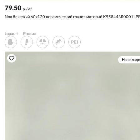
79.50
р./м2
Noa бежевый 60x120 керамический гранит матовый K958443R0001LP
Laparet
Россия
На складе