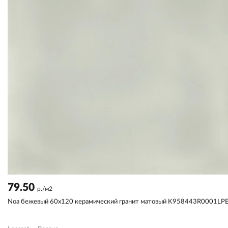
79.50
р./м2
Noa бежевый 60x120 керамический гранит матовый K958443R0001LP