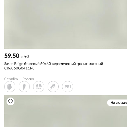
59.50
р./м2
Sassо Beige бежевый 60x60 керамический гранит матовый
CR6060G0411R8
Ceradim
Россия
На складе