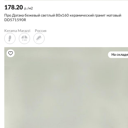
178.20
р./м2
Про Догана бежевый светлый 80x160 керамический гранит матовый
DD571590R
Kerama Marazzi
Россия
На складе