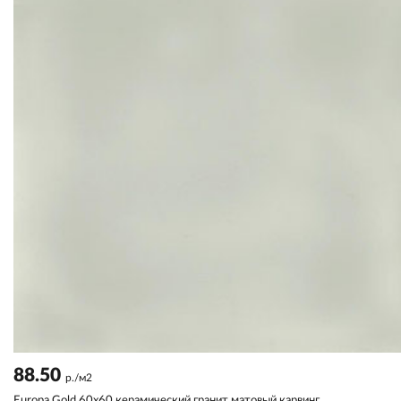
88.50
р./м2
Europa Gold 60x60 керамический гранит матовый карвинг