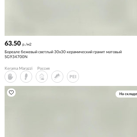
63.50
р./м2
Бореале бежевый светлый 30x30 керамический гранит матовый
SG934700N
Kerama Marazzi
Россия
На складе