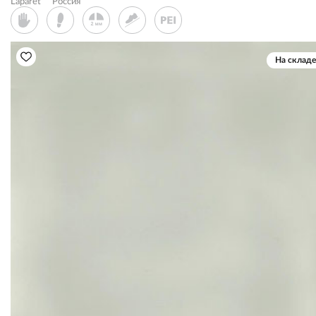
Laparet
Россия
На складе