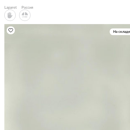
Laparet
Россия
На складе