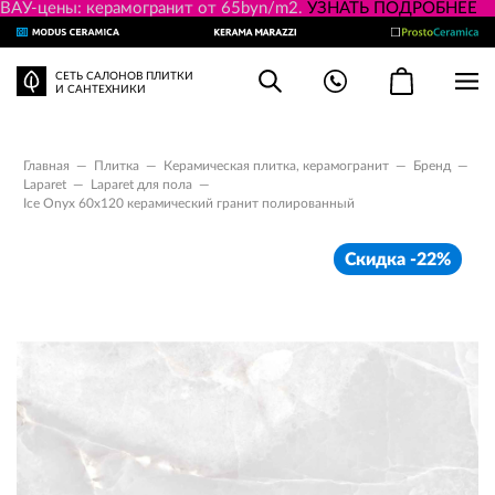
ВАУ-цены: керамогранит от 65byn/m2.
УЗНАТЬ ПОДРОБНЕЕ
СЕТЬ САЛОНОВ ПЛИТКИ
И САНТЕХНИКИ
Главная
—
Плитка
—
Керамическая плитка, керамогранит
—
Бренд
—
Laparet
—
Laparet для пола
—
Ice Onyx 60x120 керамический гранит полированный
Скидка -22%