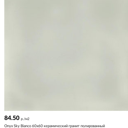
84.50
р./м2
Onyx Sky Bianco 60x60 керамический гранит полированный