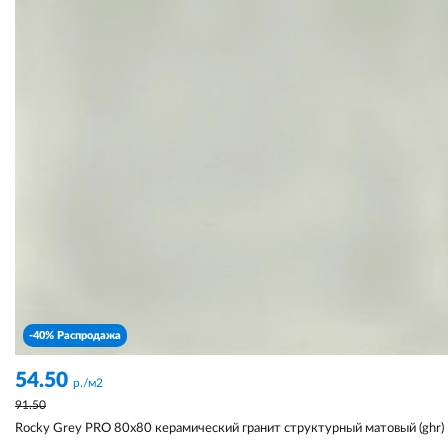
-40% Распродажа
54.50
р./м2
91.50
Rocky Grey PRO 80x80 керамический гранит структурный матовый (ghr)