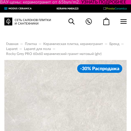
ВАУ-цены: керамогранит от 65byn/m2.
УЗНАТЬ ПОДРОБНЕЕ
СЕТЬ САЛОНОВ ПЛИТКИ
И САНТЕХНИКИ
Главная
—
Плитка
—
Керамическая плитка, керамогранит
—
Бренд
—
Laparet
—
Laparet для пола
—
Rocky Grey PRO 60x60 керамический гранит матовый (ghr)
-30% Распродажа