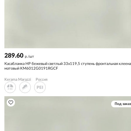
289.60
р./шт
Касабланка HP бежевый светлый 33х119,5 ступень фронтальная клеена
матовый KM6012G0191RGCF
Kerama Marazzi
Россия
Под заказ