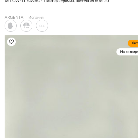
XS LOWELL SAVAGE Плитка керамич. настенная 60х120
ARGENTA
Испания
Хит
На складе