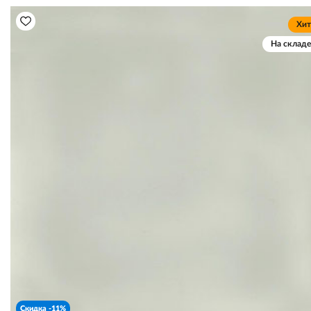
Хит
На складе
Скидка -11%