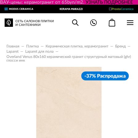
ВАУ-цены: керамогранит от 65byn/m2.
УЗНАТЬ ПОДРОБНЕЕ
СЕТЬ САЛОНОВ ПЛИТКИ
И САНТЕХНИКИ
Главная
—
Плитка
—
Керамическая плитка, керамогранит
—
Бренд
—
Laparet
—
Laparet для пола
—
Overland Venus 80x160 керамический гранит структурный матовый (ghr)
глосси инк
-37% Распродажа